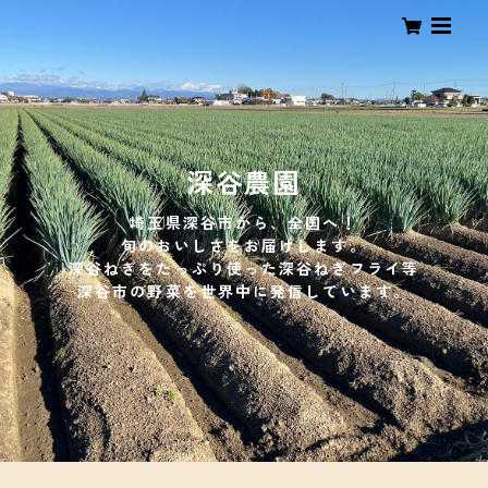
深谷農園
埼玉県深谷市から、全国へ！
旬のおいしさをお届けします。
深谷ねぎをたっぷり使った深谷ねぎフライ等
深谷市の野菜を世界中に発信しています。